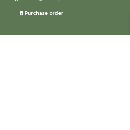
Purchase order
Newsletter
Email address*
Your email address is only used to send you
our newsletter and information on L'Oiseau
Vert's activities. You can always use the