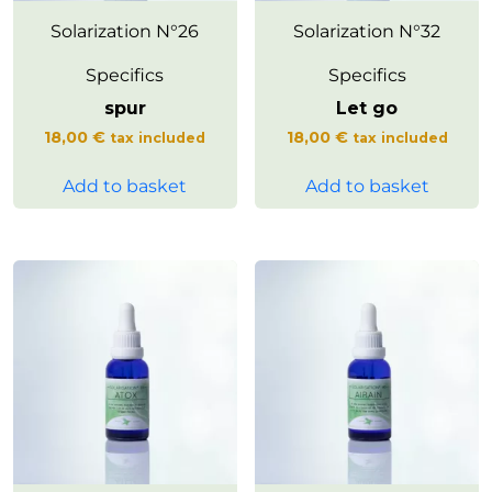
Solarization N°26
Clarté mentale &
Solarization N°32
Confiance & Sérénité
Optimisme
Vivre le quotidien avec
Specifics
Specifics
souplesse et légèreté, sans
Favorise un esprit clair et
forcer les choses.
spur
Let go
autonome, libre des influences
Accompagner le
extérieures.
18,00
€
18,00
€
tax included
tax included
développement d’un
Accompagne le
sentiment de sécurité
développement d’une vision
Add to basket
Add to basket
intérieure et d’aisance face à
positive et ouverte sur l’avenir,
l’avenir.
encourageant confiance et
sérénité.