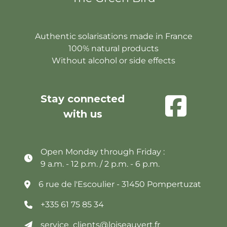
Authentic solarisations made in France
100% natural products
Without alcohol or side effects
Stay connected
with us
Open Monday through Friday :
9 a.m. - 12 p.m. / 2 p.m. - 6 p.m.
6 rue de l'Escoulier - 31450 Pompertuzat
+335 61 75 85 34
service_clients@loiseauvert.fr