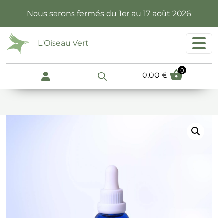
Passer au contenu principal
Nous serons fermés du 1er au 17 août 2026
L'Oiseau Vert
0
0,00
€