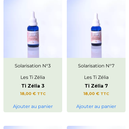
Soutient l’élan naturel d’agir
Solarisation N°3
Invite à ressentir une harmonie
Solarisation N°7
avec confiance et authenticité,
entre son monde intérieur et
pour soi-même comme dans la
l’expérience extérieure.
Les Ti Zélia
Les Ti Zélia
relation aux autres.
Ti Zélia 3
Ti Zélia 7
Accompagne l’expression
d’une énergie vivante, joyeuse
18,00
€
18,00
€
TTC
TTC
et ouverte à l’action.
Ajouter au panier
Ajouter au panier