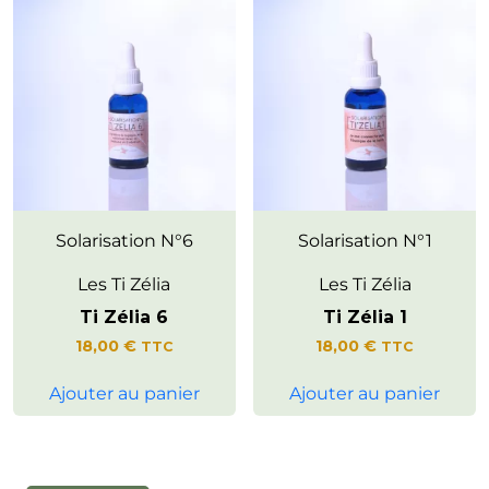
Invite à développer l’intuition et
Solarisation N°6
Favorise la connexion à
Solarisation N°1
à se relier à une
l’énergie terrestre pour
compréhension intérieure
soutenir vitalité et confiance.
Les Ti Zélia
Les Ti Zélia
claire et essentielle.
Ti Zélia 6
Ti Zélia 1
18,00
€
18,00
€
TTC
TTC
Ajouter au panier
Ajouter au panier