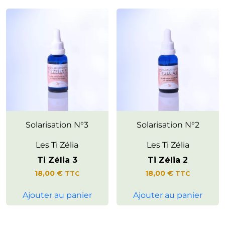
Soutient l’élan naturel d’agir
Solarisation N°3
Invite au lâcher-prise et
Solarisation N°2
avec confiance et authenticité,
soutient l’émergence d’une
pour soi-même comme dans la
créativité joyeuse et positive.
Les Ti Zélia
Les Ti Zélia
relation aux autres.
Ti Zélia 3
Ti Zélia 2
Accompagne l’expression
d’une énergie vivante, joyeuse
18,00
€
18,00
€
TTC
TTC
et ouverte à l’action.
Ajouter au panier
Ajouter au panier