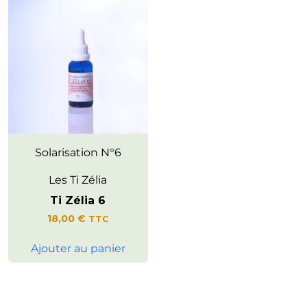
Invite à développer l’intuition et
Solarisation N°6
à se relier à une
compréhension intérieure
Les Ti Zélia
claire et essentielle.
Ti Zélia 6
18,00
€
TTC
Ajouter au panier