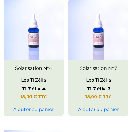
Invite à s’ouvrir à l’amour et à
Solarisation N°4
Invite à ressentir une harmonie
Solarisation N°7
exprimer ses sentiments avec
entre son monde intérieur et
authenticité.
l’expérience extérieure.
Les Ti Zélia
Les Ti Zélia
Favorise une connexion plus
Ti Zélia 4
Ti Zélia 7
profonde au sens que l’on
donne à la vie.
18,00
€
18,00
€
TTC
TTC
Ajouter au panier
Ajouter au panier