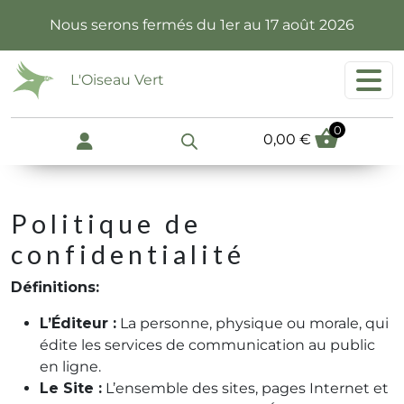
Passer au contenu principal
Nous serons fermés du 1er au 17 août 2026
L'Oiseau Vert
0
0,00
€
Politique de
confidentialité
Définitions:
L’Éditeur
:
La personne, physique ou morale, qui
édite les services de communication au public
en ligne.
Le Site
:
L’ensemble des sites, pages Internet et