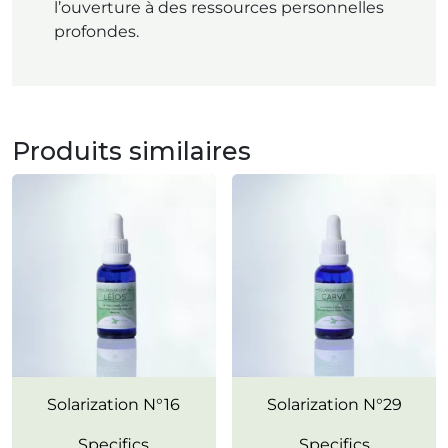
l’ouverture à des ressources personnelles
profondes.
Produits similaires
Solarization N°16
Trust, openness:
Sérénité, Paix du cœur &
Solarization N°29
Invitation à mieux comprendre
Compassion
et accueillir ses émotions
Specifics
Specifics