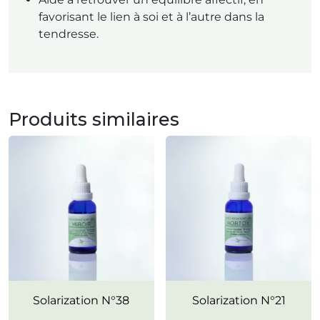
favorisant le lien à soi et à l’autre dans la
tendresse.
Produits similaires
Encourage le développement
Solarization N°38
Solarization N°21
Indépendance &
personnel et la confiance en
Affirmation de soi