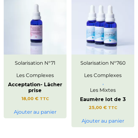
Invite à cultiver la capacité à
Solarisation N°71
Solarisation N°760
prendre du recul face aux
événements.
Les Complexes
Les Complexes
,
Acceptation- Lâcher
Les Mixtes
prise
18,00
€
TTC
Eaumère lot de 3
25,00
€
TTC
Ajouter au panier
Ajouter au panier