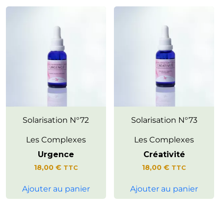
En cas d'urgence, ramène la
Solarisation N°72
Favorise l’expression de son
Solarisation N°73
paix intérieure
potentiel personnel
Les Complexes
Les Complexes
Urgence
Créativité
18,00
€
18,00
€
TTC
TTC
Ajouter au panier
Ajouter au panier