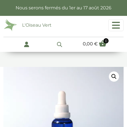
Passer au contenu principal
Nous serons fermés du 1er au 17 août 2026
L'Oiseau Vert
0
0,00
€