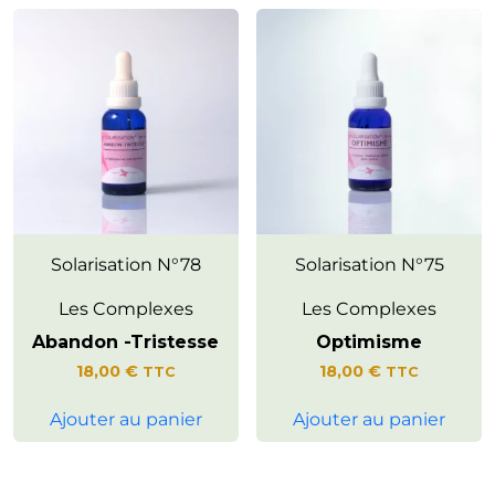
Invite à renouer avec la joie de
Solarisation N°78
Favorise des relations
Solarisation N°75
vivre et la vitalité au quotidien.
harmonieuses avec les autres.
Les Complexes
Les Complexes
Abandon -Tristesse
Optimisme
18,00
€
18,00
€
TTC
TTC
Ajouter au panier
Ajouter au panier