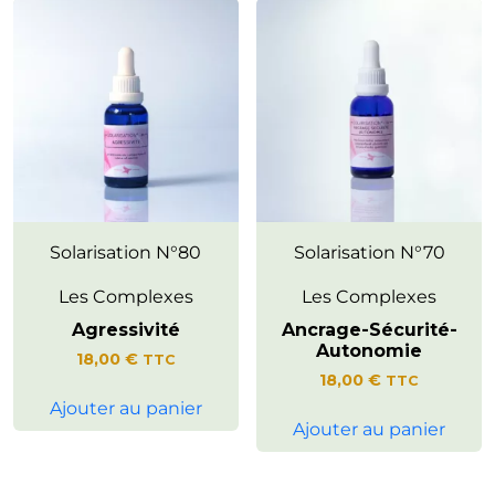
Invite à cultiver un sentiment
Solarisation N°80
Encourage une présence plus
Solarisation N°70
d’harmonie intérieure et de
consciente au corps et à ses
sérénité dans les relations avec
ressentis.
Les Complexes
Les Complexes
soi-même et les autres.
Accompagne les processus
Agressivité
Ancrage-Sécurité-
naturels d’équilibre intérieur et
Autonomie
de mieux-être.
18,00
€
TTC
18,00
€
TTC
Ajouter au panier
Ajouter au panier