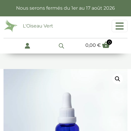
Passer au contenu principal
Nous serons fermés du 1er au 17 août 2026
L'Oiseau Vert
0
0,00
€